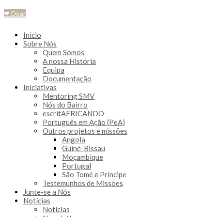
❤ Doar
Inicio
Sobre Nós
Quem Somos
A nossa História
Equipa
Documentação
Iniciativas
Mentoring SMV
Nós do Bairro
escritAFRICANDO
Português em Ação (PeA)
Outros projetos e missões
Angola
Guiné-Bissau
Moçambique
Portugal
São Tomé e Príncipe
Testemunhos de Missões
Junte-se a Nós
Notícias
Notícias