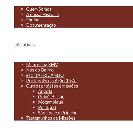
Quem Somos
A nossa História
Equipa
Documentação
Iniciativas
Mentoring SMV
Nós do Bairro
escritAFRICANDO
Português em Ação (PeA)
Outros projetos e missões
Angola
Guiné-Bissau
Moçambique
Portugal
São Tomé e Príncipe
Testemunhos de Missões