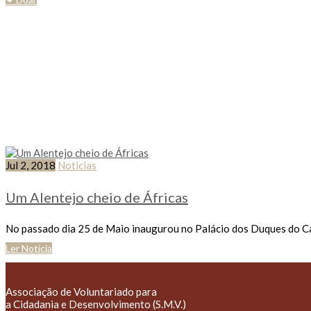
Tag: Alentejo
Jul 2, 2018
Noticias
Um Alentejo cheio de Áfricas
No passado dia 25 de Maio inaugurou no Palácio dos Duques do Cad
Ler Notícia
Associação de Voluntariado para
a Cidadania e Desenvolvimento (S.M.V.)